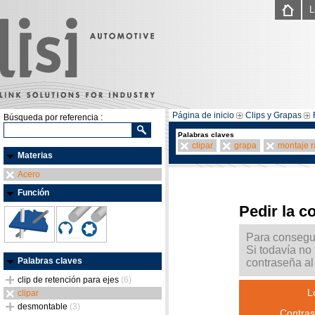
L
Página de inicio
Clips y Grapas
Búsqueda por referencia :
Palabras claves
clipar
grapa
montaje r
Materias
Acero
Función
Pedir la c
Para consegui
Si todavía no
Palabras claves
contraseña al 
clip de retención para ejes
(6)
L
clipar
desmontable
(3)
Contras