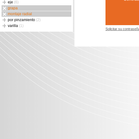
eje
(6)
grapa
montaje radial
por pinzamiento
(2)
varilla
(1)
Solicitar su contraseñ