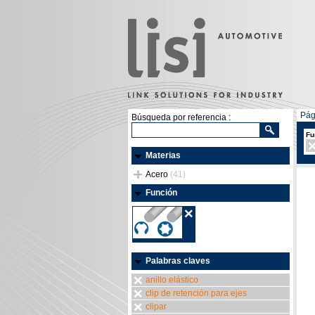
Pág
Búsqueda por referencia :
Fu
Materias
Acero
(41)
Función
Palabras claves
anillo elástico
clip de retención para ejes
clipar