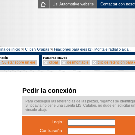
Lisi Automotive website
Contactar con noso
ina de inicio
Clips y Grapas
Fijaciones para ejes (2). Montaje radial o axial.
nción
Palabras claves
Sujetar sobre un eje
clipar
desmontable
clip de retención para 
Pedir la conexión
Para conseguir las referencias de las piezas, rogamos se identifiqu
Si todavía no tiene una cuenta LISI Catalog, no dude en solicitar u
vínculo abajo.
Login :
Contraseña :