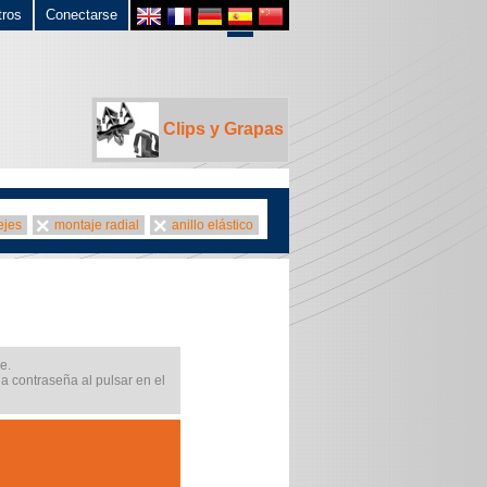
tros
Conectarse
Clips y Grapas
ejes
montaje radial
anillo elástico
e.
na contraseña al pulsar en el