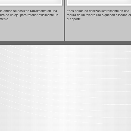
s anillos se deslizan radialmente en una
Esos anillos se deslizan lateralmente en una
ura de un eje, para retener axialmente un
ranura de un taladro liso o quedan clipados e
emento
el soporte.