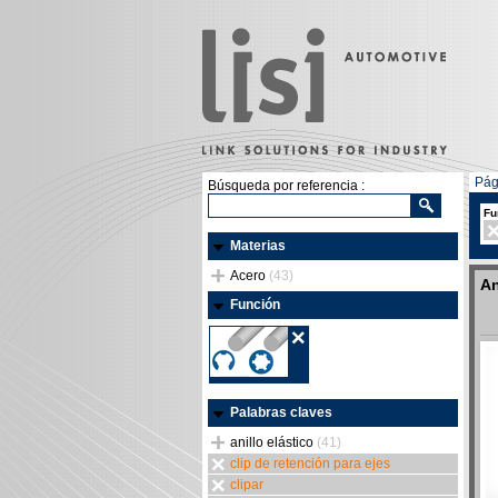
Pág
Búsqueda por referencia :
Fu
Materias
Acero
(43)
An
Función
Palabras claves
anillo elástico
(41)
clip de retención para ejes
clipar