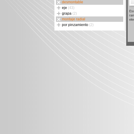
desmontable
eje
(43)
Eso
grapa
(2)
ran
montaje radial
el
por pinzamiento
(2)