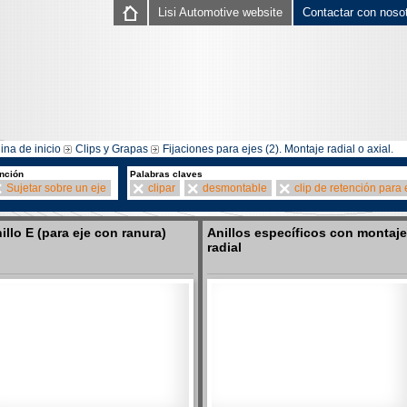
Lisi Automotive website
Contactar con noso
ina de inicio
Clips y Grapas
Fijaciones para ejes (2). Montaje radial o axial.
nción
Palabras claves
Sujetar sobre un eje
clipar
desmontable
clip de retención para 
illo E (para eje con ranura)
Anillos específicos con montaje
radial