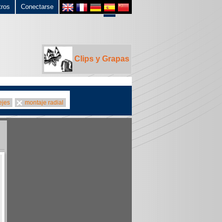
tros
Conectarse
Clips y Grapas
ejes
montaje radial