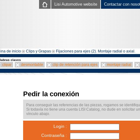
Lisi Automotive website
Contactar con noso
ina de inicio
Clips y Grapas
Fijaciones para ejes (2). Montaje radial o axial.
labras claves
clipar
desmontable
clip de retención para ejes
montaje radial
Pedir la conexión
Para conseguir las referencias de las piezas, rogamos se identifiqu
Si todavía no tiene una cuenta LISI Catalog, no dude en solicitar u
vínculo abajo.
Login :
Contraseña :