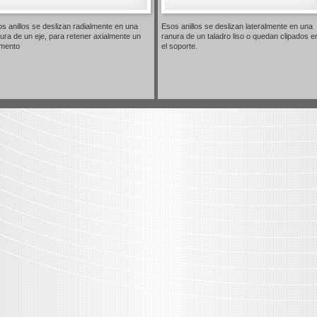
s anillos se deslizan radialmente en una
Esos anillos se deslizan lateralmente en una
ura de un eje, para retener axialmente un
ranura de un taladro liso o quedan clipados e
emento
el soporte.