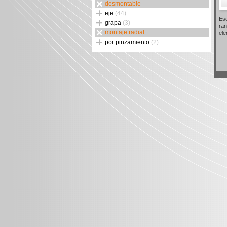
desmontable
eje
(44)
Eso
grapa
(3)
ran
montaje radial
el
por pinzamiento
(2)