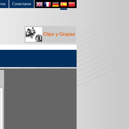
tros
Conectarse
Clips y Grapas