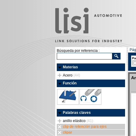
Pág
Búsqueda por referencia :
Pa
Materias
Acero
(44)
An
Función
Palabras claves
anillo elástico
(41)
clip de retención para ejes
clipar