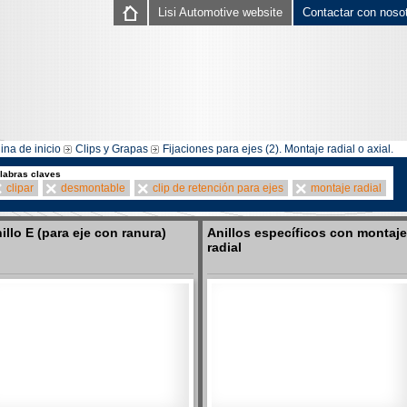
Lisi Automotive website
Contactar con noso
ina de inicio
Clips y Grapas
Fijaciones para ejes (2). Montaje radial o axial.
labras claves
clipar
desmontable
clip de retención para ejes
montaje radial
illo E (para eje con ranura)
Anillos específicos con montaje
radial