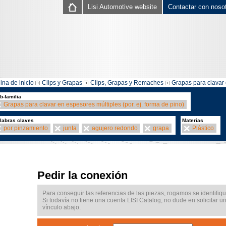
Lisi Automotive website
Contactar con noso
ina de inicio
Clips y Grapas
Clips, Grapas y Remaches
Grapas para clavar 
b-familia
Grapas para clavar en espesores múltiples (por. ej. forma de pino)
labras claves
Materias
por pinzamiento
junta
agujero redondo
grapa
Plástico
Pedir la conexión
Para conseguir las referencias de las piezas, rogamos se identifiqu
Si todavía no tiene una cuenta LISI Catalog, no dude en solicitar u
vínculo abajo.