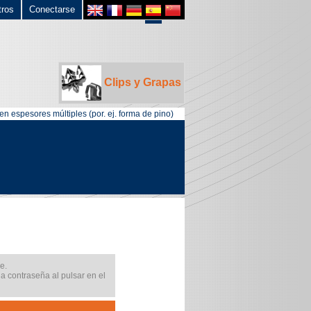
tros
Conectarse
Clips y Grapas
en espesores múltiples (por. ej. forma de pino)
e.
na contraseña al pulsar en el