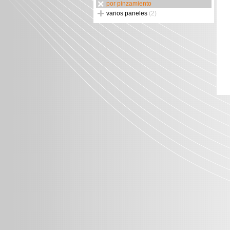
por pinzamiento
varios paneles
(2)